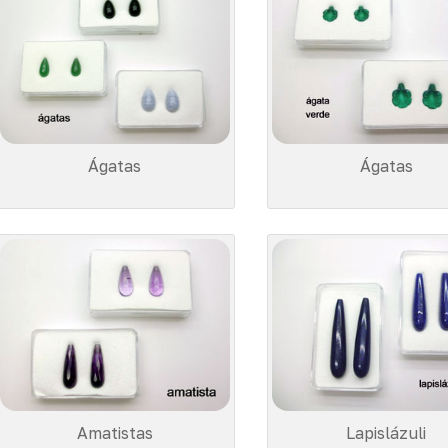
Ágatas
Ágatas
Amatistas
Lapislázuli