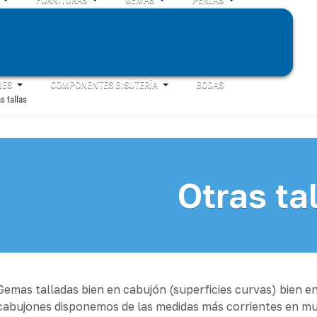
NES
COMPONENTES BISUTERÍA
BODAS
s tallas
Otras ta
Gemas talladas bien en cabujón (superficies curvas) bien en
cabujones disponemos de las medidas más corrientes en m