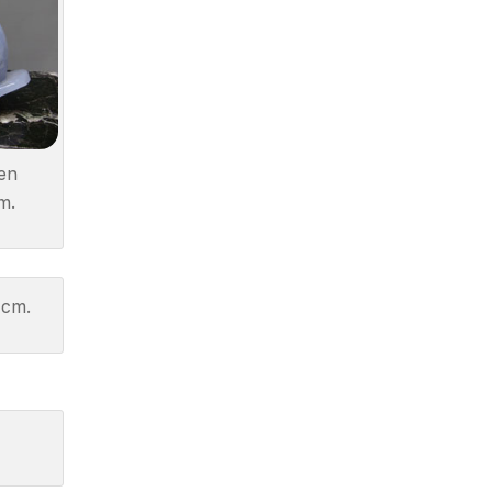
en
m.
 cm.
o