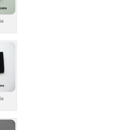
ia
ia